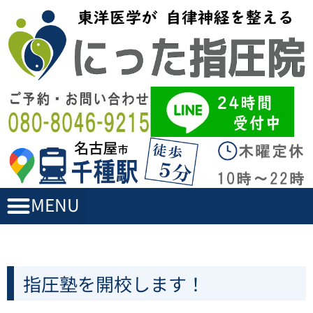
内
容
を
ス
キ
ッ
プ
指圧塾を開校します！