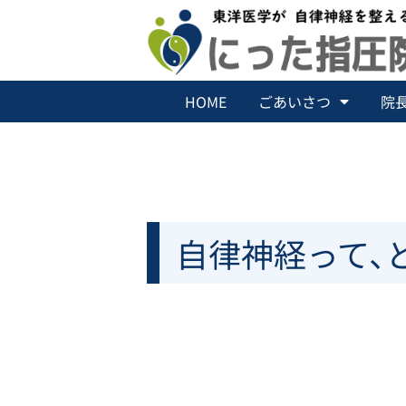
内
容
を
ス
キ
HOME
ごあいさつ
院
ッ
プ
自律神経って､