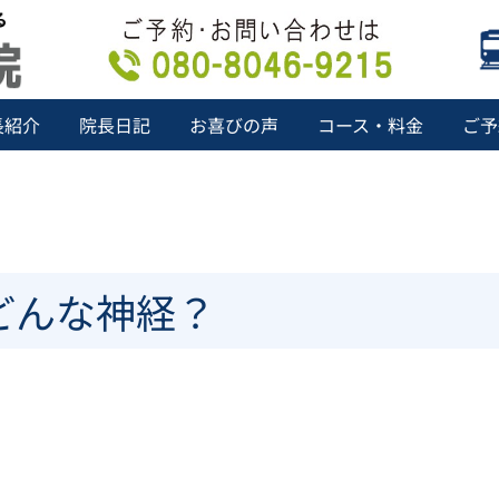
長紹介
院長日記
お喜びの声
コース・料金
ご予
どんな神経？